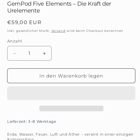
GemPod Five Elements – Die Kraft der
Urelemente
Normaler
€59,00 EUR
Preis
Inkl. gesetzlicher MwSt.
Versand
wird beim Checkout berechnet
Anzahl
Anzahl
Verringere
Erhöhe
die
die
Menge
Menge
für
für
In den Warenkorb legen
GemPod
GemPod
Five
Five
Elements
Elements
–
–
Die
Die
Kraft
Kraft
der
der
Lieferzeit: 3–8 Werktage
Urelemente
Urelemente
Erde, Wasser, Feuer, Luft und Äther – vereint in einer einzigen
Komposition.