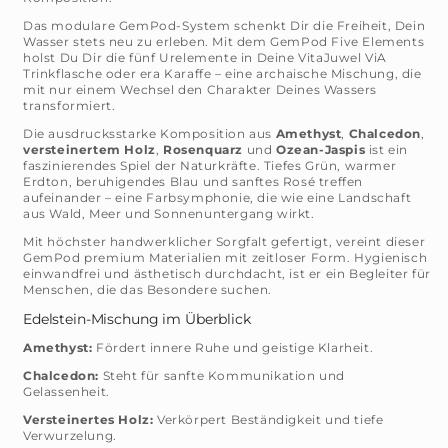
Das modulare GemPod-System schenkt Dir die Freiheit, Dein
Wasser stets neu zu erleben. Mit dem GemPod Five Elements
holst Du Dir die fünf Urelemente in Deine VitaJuwel ViA
Trinkflasche oder era Karaffe – eine archaische Mischung, die
mit nur einem Wechsel den Charakter Deines Wassers
transformiert.
Die ausdrucksstarke Komposition aus
Amethyst
,
Chalcedon
,
versteinertem Holz
,
Rosenquarz
und
Ozean-Jaspis
ist ein
faszinierendes Spiel der Naturkräfte. Tiefes Grün, warmer
Erdton, beruhigendes Blau und sanftes Rosé treffen
aufeinander – eine Farbsymphonie, die wie eine Landschaft
aus Wald, Meer und Sonnenuntergang wirkt.
Mit höchster handwerklicher Sorgfalt gefertigt, vereint dieser
GemPod premium Materialien mit zeitloser Form. Hygienisch
einwandfrei und ästhetisch durchdacht, ist er ein Begleiter für
Menschen, die das Besondere suchen.
Edelstein-Mischung im Überblick
Amethyst:
Fördert innere Ruhe und geistige Klarheit.
Chalcedon:
Steht für sanfte Kommunikation und
Gelassenheit.
Versteinertes Holz:
Verkörpert Beständigkeit und tiefe
Verwurzelung.