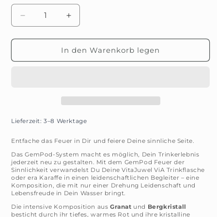
Verringere
Erhöhe
die
die
Menge
Menge
für
für
In den Warenkorb legen
GemPod
GemPod
Feuer
Feuer
der
der
Sinnlichkeit
Sinnlichkeit
–
–
Leidenschaft
Leidenschaft
pur
pur
Lieferzeit: 3–8 Werktage
Entfache das Feuer in Dir und feiere Deine sinnliche Seite.
Das GemPod-System macht es möglich, Dein Trinkerlebnis
jederzeit neu zu gestalten. Mit dem GemPod Feuer der
Sinnlichkeit verwandelst Du Deine VitaJuwel ViA Trinkflasche
oder era Karaffe in einen leidenschaftlichen Begleiter – eine
Komposition, die mit nur einer Drehung Leidenschaft und
Lebensfreude in Dein Wasser bringt.
Die intensive Komposition aus
Granat
und
Bergkristall
besticht durch ihr tiefes, warmes Rot und ihre kristalline