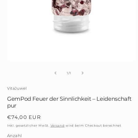
Medien
1
in
von
1
/
1
Modal
öffnen
VitaJuwel
GemPod Feuer der Sinnlichkeit – Leidenschaft
pur
Normaler
€74,00 EUR
Preis
Inkl. gesetzlicher MwSt.
Versand
wird beim Checkout berechnet
Anzahl
Anzahl