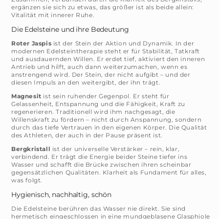
ergänzen sie sich zu etwas, das größer ist als beide allein:
Vitalität mit innerer Ruhe.
Die Edelsteine und ihre Bedeutung
Roter Jaspis
ist der Stein der Aktion und Dynamik. In der
modernen Edelsteintherapie steht er für Stabilität, Tatkraft
und ausdauernden Willen. Er erdet tief, aktiviert den inneren
Antrieb und hilft, auch dann weiterzumachen, wenn es
anstrengend wird. Der Stein, der nicht aufgibt – und der
diesen Impuls an den weitergibt, der ihn trägt.
Magnesit
ist sein ruhender Gegenpol. Er steht für
Gelassenheit, Entspannung und die Fähigkeit, Kraft zu
regenerieren. Traditionell wird ihm nachgesagt, die
Willenskraft zu fördern – nicht durch Anspannung, sondern
durch das tiefe Vertrauen in den eigenen Körper. Die Qualität
des Athleten, der auch in der Pause präsent ist.
Bergkristall
ist der universelle Verstärker – rein, klar,
verbindend. Er trägt die Energie beider Steine tiefer ins
Wasser und schafft die Brücke zwischen ihren scheinbar
gegensätzlichen Qualitäten. Klarheit als Fundament für alles,
was folgt.
Hygienisch, nachhaltig, schön
Die Edelsteine berühren das Wasser nie direkt. Sie sind
hermetisch eingeschlossen in eine mundgeblasene Glasphiole