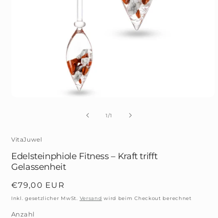
Medien
1
in
von
1
/
1
Modal
öffnen
VitaJuwel
Edelsteinphiole Fitness – Kraft trifft
Gelassenheit
Normaler
€79,00 EUR
Preis
Inkl. gesetzlicher MwSt.
Versand
wird beim Checkout berechnet
Anzahl
Anzahl