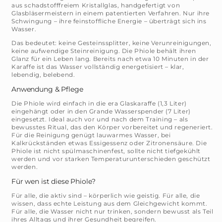
aus schadstofffreiem Kristallglas, handgefertigt von
Glasbläsermeistern in einem patentierten Verfahren. Nur ihre
Schwingung – ihre feinstoffliche Energie – überträgt sich ins
Wasser.
Das bedeutet: keine Gesteinssplitter, keine Verunreinigungen,
keine aufwendige Steinreinigung. Die Phiole behält ihren
Glanz für ein Leben lang. Bereits nach etwa 10 Minuten in der
Karaffe ist das Wasser vollständig energetisiert – klar,
lebendig, belebend.
Anwendung & Pflege
Die Phiole wird einfach in die era Glaskaraffe (1,3 Liter)
eingehängt oder in den Grande Wasserspender (7 Liter)
eingesetzt. Ideal auch vor und nach dem Training – als
bewusstes Ritual, das den Körper vorbereitet und regeneriert.
Für die Reinigung genügt lauwarmes Wasser, bei
Kalkrückständen etwas Essigessenz oder Zitronensäure. Die
Phiole ist nicht spülmaschinenfest, sollte nicht tiefgekühlt
werden und vor starken Temperaturunterschieden geschützt
werden.
Für wen ist diese Phiole?
Für alle, die aktiv sind – körperlich wie geistig. Für alle, die
wissen, dass echte Leistung aus dem Gleichgewicht kommt.
Für alle, die Wasser nicht nur trinken, sondern bewusst als Teil
ihres Alltags und ihrer Gesundheit begreifen.