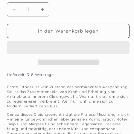
Verringere
Erhöhe
die
die
Menge
Menge
für
für
In den Warenkorb legen
Edelsteinphiole
Edelsteinphiole
Fitness
Fitness
–
–
Kraft
Kraft
trifft
trifft
Gelassenheit
Gelassenheit
Lieferzeit: 3–8 Werktage
Echte Fitness ist kein Zustand der permanenten Anspannung.
Sie ist das Zusammenspiel von Kraft und Erholung, von
Antrieb und innerem Gleichgewicht. Wer nur treibt, ohne sich
zu regenerieren, verbrennt. Wer nur ruht, ohne sich zu
fordern, verliert den Fluss.
Genau dieses Gleichgewicht trägt die Fitness-Mischung in sich
– in einer ungewöhnlichen, aber genialen Kombination: Roter
Jaspis und Magnesit sind scheinbare Gegensätze. Der eine
feurig und tatkräftig, der andere kühl und entspannend.
Zusammen, verbunden durch die Klarheit des Bergkristalls,