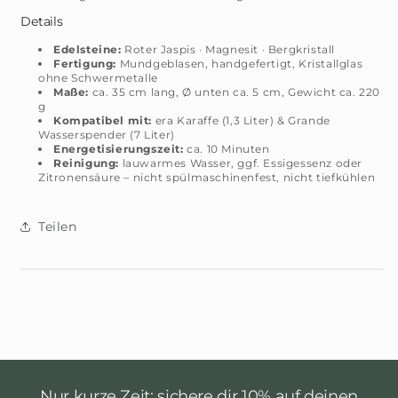
Details
Edelsteine:
Roter Jaspis · Magnesit · Bergkristall
Fertigung:
Mundgeblasen, handgefertigt, Kristallglas
ohne Schwermetalle
Maße:
ca. 35 cm lang, Ø unten ca. 5 cm, Gewicht ca. 220
g
Kompatibel mit:
era Karaffe (1,3 Liter) & Grande
Wasserspender (7 Liter)
Energetisierungszeit:
ca. 10 Minuten
Reinigung:
lauwarmes Wasser, ggf. Essigessenz oder
Zitronensäure – nicht spülmaschinenfest, nicht tiefkühlen
Teilen
Nur kurze Zeit: sichere dir 10% auf deinen